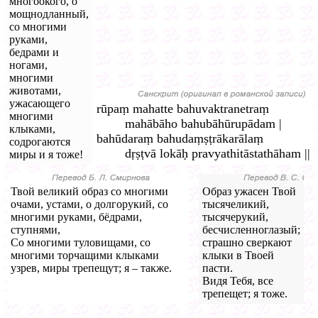
многоокого, о
мощнодланный,
со многими
руками,
бедрами и
ногами,
многими
животами,
ужасающего
rūpaṃ mahatte bahuvaktranetraṃ
многими
mahābāho bahubāhūrupādam |
клыками,
bahūdaraṃ bahudaṃṣṭrākarālaṃ
содрогаются
dṛṣṭvā lokāḥ pravyathitāstathāham ||
миры и я тоже!
Твой великий образ со многими
Образ ужасен Твой
очами, устами, о долгорукий, со
тысячеликий,
многими руками, бёдрами,
тысячерукий,
ступнями,
бесчисленноглазый;
Со многими туловищами, со
страшно сверкают
многими торчащими клыками
клыки в Твоей
узрев, миры трепещут; я – также.
пасти.
Видя Тебя, все
трепещет; я тоже.