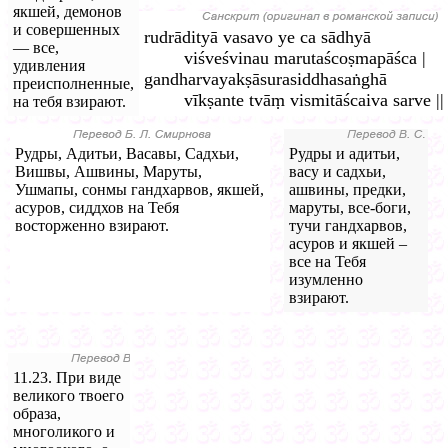
якшей, демонов
и совершенных
rudrādityā vasavo ye ca sādhyā
— все,
viśveśvinau marutaścoṣmapāśca |
удивления
gandharvayakṣāsurasiddhasaṅghā
преисполненные,
vīkṣante tvāṃ vismitāścaiva sarve ||
на тебя взирают.
Рудры, Адитьи, Васавы, Садхьи,
Рудры и адитьи,
Вишвы, Ашвины, Маруты,
васу и садхьи,
Ушмапы, сонмы гандхарвов, якшей,
ашвины, предки,
асуров, сиддхов на Тебя
маруты, все-боги,
восторженно взирают.
тучи гандхарвов,
асуров и якшей –
все на Тебя
изумленно
взирают.
11.23. При виде
великого твоего
образа,
многоликого и