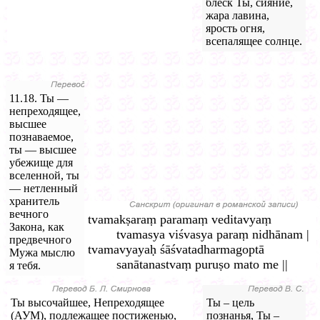
блеск Ты, сияние,
жара лавина,
ярость огня,
всепалящее солнце.
11.18. Ты —
непреходящее,
высшее
познаваемое,
ты — высшее
убежище для
вселенной, ты
— нетленный
хранитель
вечного
tvamakṣaraṃ paramaṃ veditavyaṃ
Закона, как
tvamasya viśvasya paraṃ nidhānam |
предвечного
tvamavyayaḥ śāśvatadharmagoptā
Мужа мыслю
sanātanastvaṃ puruṣo mato me ||
я тебя.
Ты высочайшее, Непреходящее
Ты – цель
(АУМ), подлежащее постиженью,
познанья, Ты –