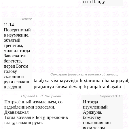
сын Панду.
11.14.
Повергнутый
в изумление,
объятый
трепетом,
молвил тогда
Завоеватель
богатств,
перед Богом
голову
склонив и
tataḥ sa vismayāviṣṭo hṛṣṭaromā dhanaṃjaya
руки сложив
praṇamya śirasā devaṃ kṛtāñjalirabhāṣata ||
в ладони.
Потрясённый изумленьем, со
И тогда
вздыбленными волосами,
изумленный
Дхананджая
Арджуна,
Тогда воззвал к Богу, преклонив
божеству
главу, сложив руки.
поклонившись
всем телом,