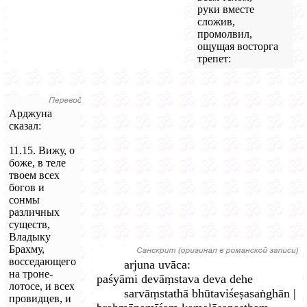
руки вместе
сложив,
промолвил,
ощущая восторга
трепет:
Арджуна
сказал:
11.15. Вижу, о
боже, в теле
твоем всех
богов и
сонмы
различных
существ,
Владыку
Брахму,
восседающего
arjuna uvāca:
на троне-
paśyāmi devāṃstava deva dehe
лотосе, и всех
sarvāṃstathā bhūtaviśeṣasaṅghān |
провидцев, и