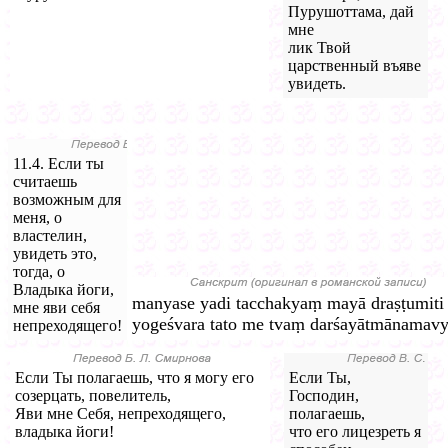
Пурушоттама, дай
мне
лик Твой
царственный въяве
увидеть.
11.4. Если ты
считаешь
возможным для
меня, о
властелин,
увидеть это,
тогда, о
Владыка йоги,
manyase yadi tacchakyaṃ mayā draṣṭumiti
мне яви себя
yogeśvara tato me tvaṃ darśayātmānamavy
непреходящего!
Если Ты полагаешь, что я могу его
Если Ты,
созерцать, повелитель,
Господин,
Яви мне Себя, непреходящего,
полагаешь,
владыка йоги!
что его лицезреть я