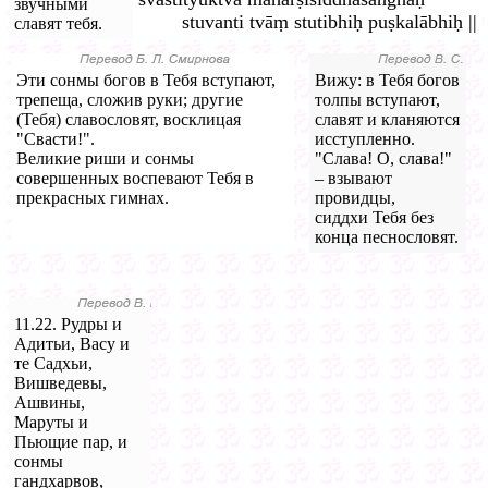
звучными
stuvanti tvāṃ stutibhiḥ puṣkalābhiḥ ||
славят тебя.
Эти сонмы богов в Тебя вступают,
Вижу: в Тебя богов
трепеща, сложив руки; другие
толпы вступают,
(Тебя) славословят, восклицая
славят и кланяются
"Свасти!".
исступленно.
Великие риши и сонмы
"Слава! О, слава!"
совершенных воспевают Тебя в
– взывают
прекрасных гимнах.
провидцы,
сиддхи Тебя без
конца песнословят.
11.22. Рудры и
Адитьи, Васу и
те Садхьи,
Вишведевы,
Ашвины,
Маруты и
Пьющие пар, и
сонмы
гандхарвов,