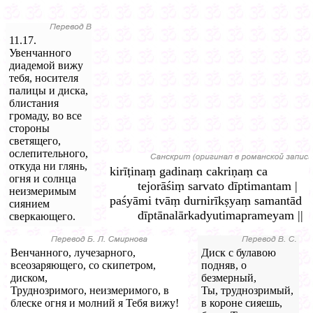
11.17.
Увенчанного
диадемой вижу
тебя, носителя
палицы и диска,
блистания
громаду, во все
стороны
светящего,
ослепительного,
откуда ни глянь,
kirīṭinaṃ gadinaṃ cakriṇaṃ ca
огня и солнца
tejorāśiṃ sarvato dīptimantam |
неизмеримым
paśyāmi tvāṃ durnirīkṣyaṃ samantād
сиянием
dīptānalārkadyutimaprameyam ||
сверкающего.
Венчанного, лучезарного,
Диск с булавою
всеозаряющего, со скипетром,
подняв, о
диском,
безмерный,
Труднозримого, неизмеримого, в
Ты, труднозримый,
блеске огня и молний я Тебя вижу!
в короне сияешь,