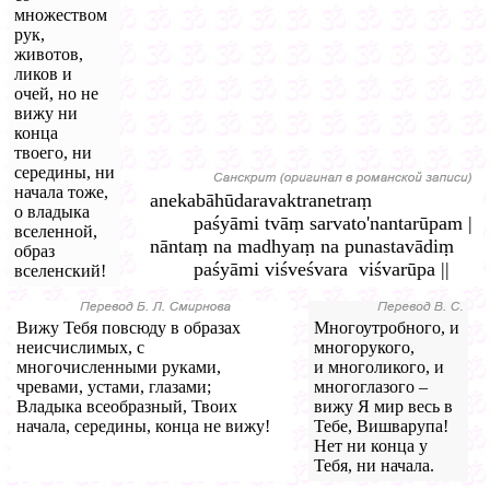
множеством
рук,
животов,
ликов и
очей, но не
вижу ни
конца
твоего, ни
середины, ни
начала тоже,
anekabāhūdaravaktranetraṃ
о владыка
paśyāmi tvāṃ sarvato'nantarūpam |
вселенной,
nāntaṃ na madhyaṃ na punastavādiṃ
образ
paśyāmi viśveśvara viśvarūpa ||
вселенский!
Вижу Тебя повсюду в образах
Многоутробного, и
неисчислимых, с
многорукого,
многочисленными руками,
и многоликого, и
чревами, устами, глазами;
многоглазого –
Владыка всеобразный, Твоих
вижу Я мир весь в
начала, середины, конца не вижу!
Тебе, Вишварупа!
Нет ни конца у
Тебя, ни начала.