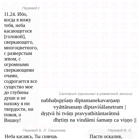
11.24. Ибо,
когда я вижу
тебя, неба
касающегося
[головой],
сверкающего,
многоцветного,
с разверстым
зевом, с
огромными
сверкающими
очами,
содрогается все
существо мое
до глубины
души и не
nabhaḥspṛśaṃ dīptamanekavarṇaṃ
нахожу я ни
vyāttānanaṃ dīptaviśālanetram |
твердости, ни
dṛṣṭvā hi tvāṃ pravyathitāntarātmā
покоя, о
dhṛtiṃ na vindāmi śamaṃ ca viṣṇo ||
Вишну!
Неба касаясь, Ты сияешь
Пасти оскалив,