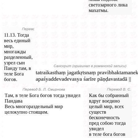
светозарного лика
махатмы.
11.13. Тогда
весь единый
мир,
многажды
разделенный,
узрел сын
Панду там, в
tatraikasthaṃ jagatkṛtsnaṃ pravibhaktamane
теле Бога
apaśyaddevadevasya śarīre pāṇḍavastadā ||
богов.
Там, в теле Бога богов тогда увидел
Как бы собранный
Пандава
вдруг воедино
Весь многораздельный мир
целый мир, всех
целокупно стоящим.
существ
бесконечность
пред собою тогда
увидел
в теле бога богов