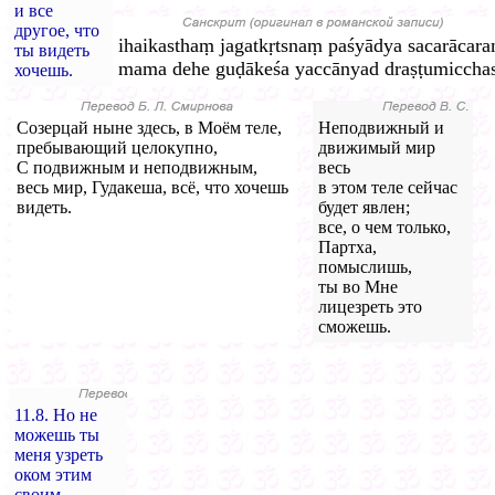
и все
другое, что
ihaikasthaṃ jagatkṛtsnaṃ paśyādya sacarācar
ты видеть
mama dehe guḍākeśa yaccānyad draṣṭumicchasi
хочешь.
Созерцай ныне здесь, в Моём теле,
Неподвижный и
пребывающий целокупно,
движимый мир
С подвижным и неподвижным,
весь
весь мир, Гудакеша, всё, что хочешь
в этом теле сейчас
видеть.
будет явлен;
все, о чем только,
Партха,
помыслишь,
ты во Мне
лицезреть это
сможешь.
11.8. Но не
можешь ты
меня узреть
оком этим
своим.