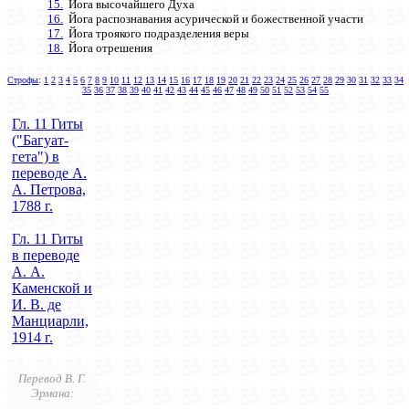
15.
Йога высочайшего Духа
16.
Йога распознавания асурической и божественной участи
17.
Йога троякого подразделения веры
18.
Йога отрешения
Строфы
:
1
2
3
4
5
6
7
8
9
10
11
12
13
14
15
16
17
18
19
20
21
22
23
24
25
26
27
28
29
30
31
32
33
34
35
36
37
38
39
40
41
42
43
44
45
46
47
48
49
50
51
52
53
54
55
Гл. 11 Гиты
("Багуат-
гета") в
переводе А.
А. Петрова,
1788 г.
Гл. 11 Гиты
в переводе
А. А.
Каменской и
И. В. де
Манциарли,
1914 г.
Перевод В. Г.
Эрмана: