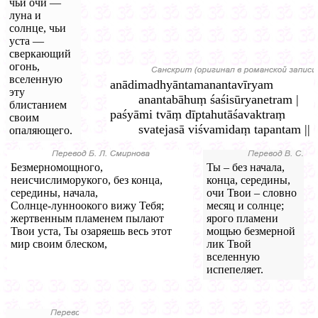
чьи очи —
луна и
солнце, чьи
уста —
сверкающий
огонь,
вселенную
anādimadhyāntamanantavīryam
эту
anantabāhuṃ śaśisūryanetram |
блистанием
paśyāmi tvāṃ dīptahutāśavaktraṃ
своим
svatejasā viśvamidaṃ tapantam ||
опаляющего.
Безмерномощного,
Ты – без начала,
неисчислиморукого, без конца,
конца, середины,
середины, начала,
очи Твои – словно
Солнце-лунноокого вижу Тебя;
месяц и солнце;
жертвенным пламенем пылают
ярого пламени
Твои уста, Ты озаряешь весь этот
мощью безмерной
мир своим блеском,
лик Твой
вселенную
испепеляет.