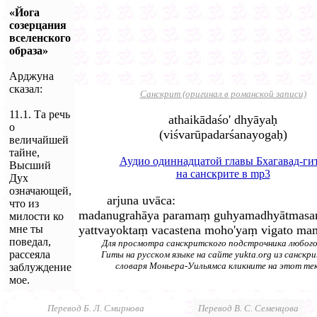
«Йога
созерцания
вселенского
образа»
Арджуна
сказал:
Санскрит (оригинал в романской записи)
11.1. Та речь
athaikādaśo' dhyāyaḥ
о
(viśvarūpadarśanayogaḥ)
величайшей
тайне,
Аудио одиннадцатой главы Бхагавад-ги
Высший
на санскрите в mp3
Дух
означающей,
arjuna uvāca:
что из
madanugrahāya paramaṃ guhyamadhyātmasa
милости ко
мне ты
yattvayoktaṃ vacastena moho'yaṃ vigato mam
поведал,
Для просмотра санскритского подстрочника любого
рассеяла
Гиты на русском языке на сайте yukta.org из санскр
словаря Моньера-Уильямса кликните на этот те
заблуждение
мое.
Перевод Б. Л. Смирнова
Перевод В. С. Семенцова