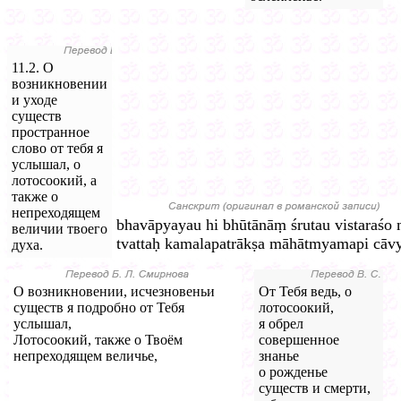
11.2. О
возникновении
и уходе
существ
пространное
слово от тебя я
услышал, о
лотосоокий, а
также о
непреходящем
bhavāpyayau hi bhūtānāṃ śrutau vistaraśo
величии твоего
tvattaḥ kamalapatrākṣa māhātmyamapi cāvy
духа.
О возникновении, исчезновеньи
От Тебя ведь, о
существ я подробно от Тебя
лотосоокий,
услышал,
я обрел
Лотосоокий, также о Твоём
совершенное
непреходящем величье,
знанье
о рожденье
существ и смерти,