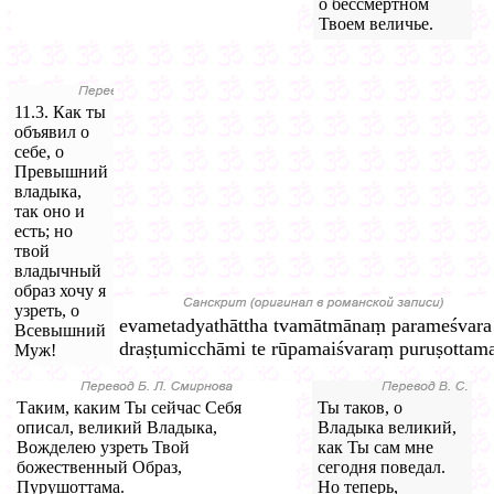
о бессмертном
Твоем величье.
11.3. Как ты
объявил о
себе, о
Превышний
владыка,
так оно и
есть; но
твой
владычный
образ хочу я
узреть, о
evametadyathāttha tvamātmānaṃ parameśvara
Всевышний
draṣṭumicchāmi te rūpamaiśvaraṃ puruṣottama
Муж!
Таким, каким Ты сейчас Себя
Ты таков, о
описал, великий Владыка,
Владыка великий,
Вожделею узреть Твой
как Ты сам мне
божественный Образ,
сегодня поведал.
Пурушоттама.
Но теперь,