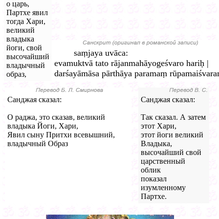
о царь,
Партхе явил
тогда Хари,
великий
владыка
йоги, свой
saṃjaya uvāca:
высочайший
evamuktvā tato rājanmahāyogeśvaro hariḥ |
владычный
darśayāmāsa pārthāya paramaṃ rūpamaiśvaram
образ,
Санджая сказал:
Санджая сказал:
О раджа, это сказав, великий
Так сказал. А затем
владыка Йоги, Хари,
этот Хари,
Явил сыну Притхи всевышний,
этот йоги великий
владычный Образ
Владыка,
высочайший свой
царственный
облик
показал
изумленному
Партхе.