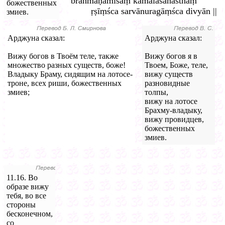
brahmāṇamīśaṃ kamalāsanasthaṃ
божественных
ṛṣīṃśca sarvānuragāṃśca divyān ||
змиев.
Арджуна сказал:
Арджуна сказал:
Вижу богов в Твоём теле, также
Вижу богов я в
множество разных существ, боже!
Твоем, Боже, теле,
Владыку Браму, сидящим на лотосе-
вижу существ
троне, всех риши, божественных
разновидные
змиев;
толпы,
вижу на лотосе
Брахму-владыку,
вижу провидцев,
божественных
змиев.
11.16. Во
образе вижу
тебя, во все
стороны
бесконечном,
со