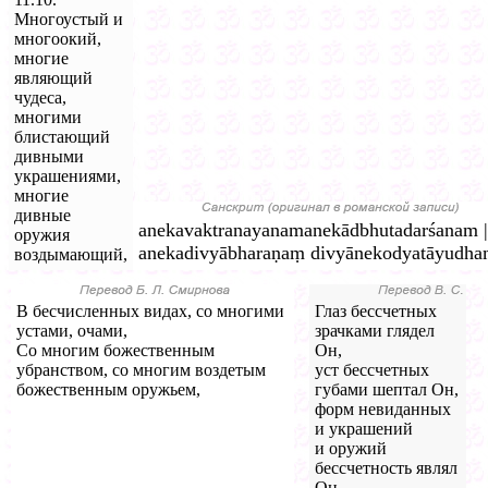
Многоустый и
многоокий,
многие
являющий
чудеса,
многими
блистающий
дивными
украшениями,
многие
дивные
anekavaktranayanamanekādbhutadarśanam 
оружия
anekadivyābharaṇaṃ divyānekodyatāyudham
воздымающий,
В бесчисленных видах, со многими
Глаз бессчетных
устами, очами,
зрачками глядел
Со многим божественным
Он,
убранством, со многим воздетым
уст бессчетных
божественным оружьем,
губами шептал Он,
форм невиданных
и украшений
и оружий
бессчетность являл
Он.