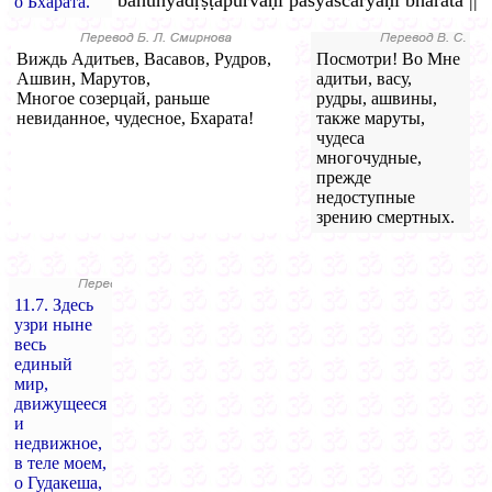
bahūnyadṛṣṭapūrvāṇi paśyāścaryāṇi bhārata ||
о Бхарата.
Виждь Адитьев, Васавов, Рудров,
Посмотри! Во Мне
Ашвин, Марутов,
адитьи, васу,
Многое созерцай, раньше
рудры, ашвины,
невиданное, чудесное, Бхарата!
также маруты,
чудеса
многочудные,
прежде
недоступные
зрению смертных.
11.7. Здесь
узри ныне
весь
единый
мир,
движущееся
и
недвижное,
в теле моем,
о Гудакеша,