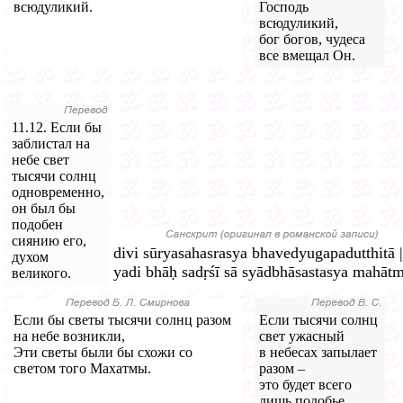
всюдуликий.
Господь
всюдуликий,
бог богов, чудеса
все вмещал Он.
11.12. Если бы
заблистал на
небе свет
тысячи солнц
одновременно,
он был бы
подобен
сиянию его,
divi sūryasahasrasya bhavedyugapadutthitā 
духом
yadi bhāḥ sadṛśī sā syādbhāsastasya mahātm
великого.
Если бы светы тысячи солнц разом
Если тысячи солнц
на небе возникли,
свет ужасный
Эти светы были бы схожи со
в небесах запылает
светом того Махатмы.
разом –
это будет всего
лишь подобье