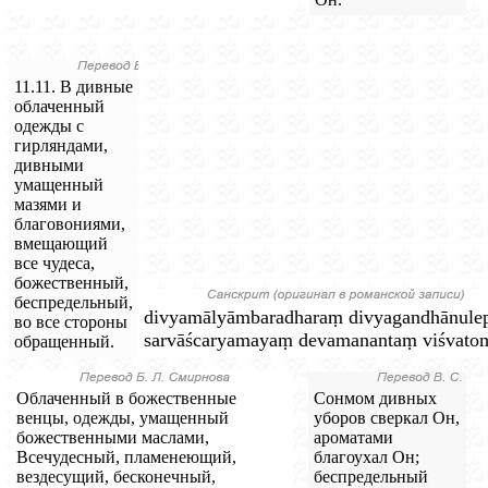
11.11. В дивные
облаченный
одежды с
гирляндами,
дивными
умащенный
мазями и
благовониями,
вмещающий
все чудеса,
божественный,
беспредельный,
divyamālyāmbaradharaṃ divyagandhānule
во все стороны
sarvāścaryamayaṃ devamanantaṃ viśvato
обращенный.
Облаченный в божественные
Сонмом дивных
венцы, одежды, умащенный
уборов сверкал Он,
божественными маслами,
ароматами
Всечудесный, пламенеющий,
благоухал Он;
вездесущий, бесконечный,
беспредельный