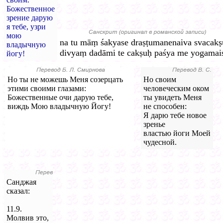
Божественное
зрение дарую
я тебе, узри
мою
na tu māṃ śakyase draṣṭumanenaiva svacakṣ
владычную
divyaṃ dadāmi te cakṣuḥ paśya me yogamaiś
йогу!
Но ты не можешь Меня созерцать
Но своим
этими своими глазами:
человеческим оком
Божественные очи дарую тебе,
ты увидеть Меня
виждь Мою владычную Йогу!
не способен:
Я дарю тебе новое
зренье
властью йоги Моей
чудесной.
Санджая
сказал:
11.9.
Молвив это,