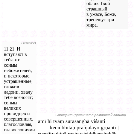
облик Твой
страшный,
в ужасе, Боже,
трепещут три
мира.
11.21. И
вступают в
тебя эти
сонмы
небожителей,
и некоторые,
устрашенные,
сложив
ладони, хвалу
тебе возносят;
сонмы
великих
провидцев и
совершенных,
amī hi tvāṃ surasaṅghā viśanti
благословляя,
kecidbhītāḥ prāñjalayo gṛṇanti |
славословиями
svastītyuktvā maharṣisiddhasaṅghāḥ