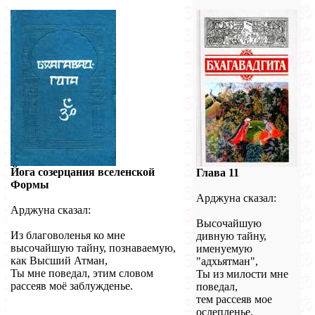
Йога созерцания вселенской
Глава 11
Формы
Арджуна сказал:
Арджуна сказал:
Высочайшую
Из благоволенья ко мне
дивную тайну,
высочайшую тайну, познаваемую,
именуемую
как Высший Атман,
"адхьятман",
Ты мне поведал, этим словом
Ты из милости мне
рассеяв моё заблужденье.
поведал,
тем рассеяв мое
ослепленье.