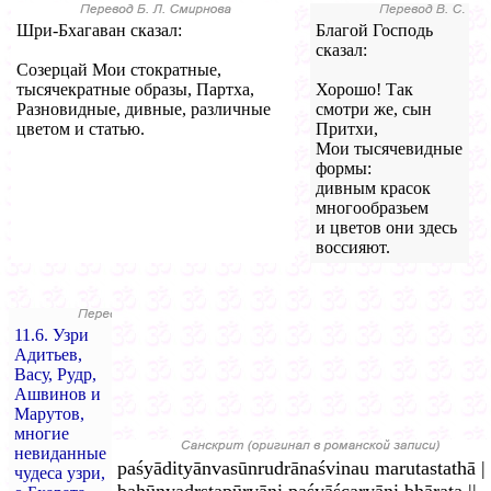
Шри-Бхагаван сказал:
Благой Господь
сказал:
Созерцай Мои стократные,
тысячекратные образы, Партха,
Хорошо! Так
Разновидные, дивные, различные
смотри же, сын
цветом и статью.
Притхи,
Мои тысячевидные
формы:
дивным красок
многообразьем
и цветов они здесь
воссияют.
11.6. Узри
Адитьев,
Васу, Рудр,
Ашвинов и
Марутов,
многие
невиданные
paśyādityānvasūnrudrānaśvinau marutastathā |
чудеса узри,