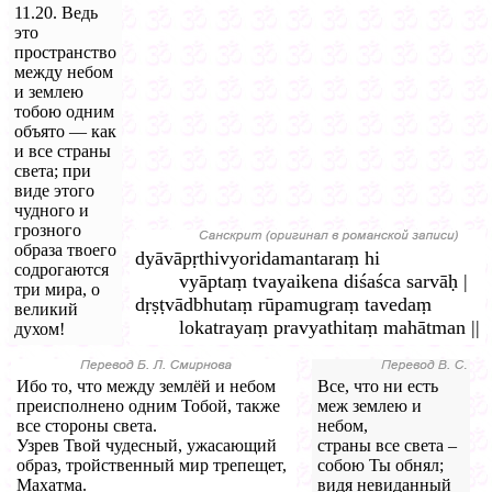
11.20. Ведь
это
пространство
между небом
и землею
тобою одним
объято — как
и все страны
света; при
виде этого
чудного и
грозного
образа твоего
dyāvāpṛthivyoridamantaraṃ hi
содрогаются
vyāptaṃ tvayaikena diśaśca sarvāḥ |
три мира, о
dṛṣṭvādbhutaṃ rūpamugraṃ tavedaṃ
великий
lokatrayaṃ pravyathitaṃ mahātman ||
духом!
Ибо то, что между землёй и небом
Все, что ни есть
преисполнено одним Тобой, также
меж землею и
все стороны света.
небом,
Узрев Твой чудесный, ужасающий
страны все света –
образ, тройственный мир трепещет,
собою Ты обнял;
Махатма.
видя невиданный