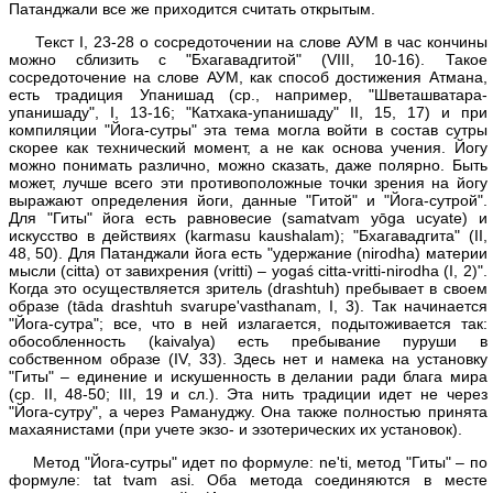
Патанджали все же приходится считать открытым.
Текст I, 23-28 о сосредоточении на слове АУМ в час кончины
можно сблизить с "Бхагавадгитой" (VIII, 10-16). Такое
сосредоточение на слове АУМ, как способ достижения Атмана,
есть традиция Упанишад (ср., например, "Шветашватара-
упанишаду", I, 13-16; "Катхака-упанишаду" II, 15, 17) и при
компиляции "Йога-сутры" эта тема могла войти в состав сутры
скорее как технический момент, а не как основа учения. Йогу
можно понимать различно, можно сказать, даже полярно. Быть
может, лучше всего эти противоположные точки зрения на йогу
выражают определения йоги, данные "Гитой" и "Йога-сутрой".
Для "Гиты" йога есть равновесие (samatvam yōga ucyate) и
искусство в действиях (karmasu kaushalam); "Бхагавадгита" (II,
48, 50). Для Патанджали йога есть "удержание (nirodha) материи
мысли (citta) от завихрения (vritti) – yogaś citta-vritti-nirodha (I, 2)".
Когда это осуществляется зритель (drashtuh) пребывает в своем
образе (tāda drashtuh svarupe'vasthanam, I, 3). Так начинается
"Йога-сутра"; все, что в ней излагается, подытоживается так:
обособленность (kaivalya) есть пребывание пуруши в
собственном образе (IV, 33). Здесь нет и намека на установку
"Гиты" – единение и искушенность в делании ради блага мира
(ср. II, 48-50; III, 19 и сл.). Эта нить традиции идет не через
"Йога-сутру", а через Рамануджу. Она также полностью принята
махаянистами (при учете экзо- и эзотерических их установок).
Метод "Йога-сутры" идет по формуле: ne'ti, метод "Гиты" – по
формуле: tat tvam asi. Оба метода соединяются в месте