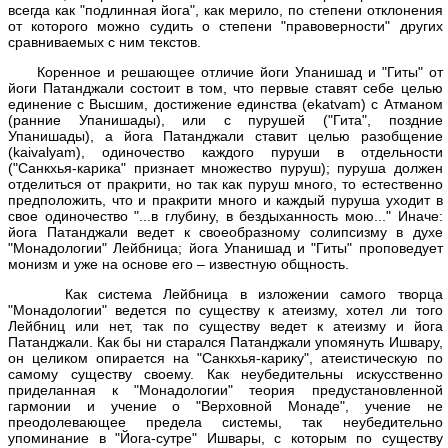
всегда как "подлинная йога", как мерило, по степени отклонения
от которого можно судить о степени "правоверности" других
сравниваемых с ним текстов.
Коренное и решающее отличие йоги Упанишад и "Гиты" от
йоги Патанджали состоит в том, что первые ставят себе целью
единение с Высшим, достижение единства (ekatvam) с Атманом
(ранние Упанишады), или с пурушей ("Гита", поздние
Упанишады), а йога Патанджали ставит целью разобщение
(kaivalyam), одиночество каждого пуруши в отдельности
("Санкхья-карика" признает множество пуруш); пуруша должен
отделиться от пракрити, но так как пуруш много, то естественно
предположить, что и пракрити много и каждый пуруша уходит в
свое одиночество "...в глубину, в бездыханность мою..." Иначе:
йога Патанджали ведет к своеобразному солипсизму в духе
"Монадологии" Лейбница; йога Упанишад и "Гиты" проповедует
монизм и уже на основе его – известную общность.
Как система Лейбница в изложении самого творца
"Монадологии" ведется по существу к атеизму, хотел ли того
Лейбниц или нет, так по существу ведет к атеизму и йога
Патанджали. Как бы ни старался Патанджали упомянуть Ишвару,
он целиком опирается на "Санкхья-карику", атеистическую по
самому существу своему. Как неубедительны искусственно
приделанная к "Монадологии" теория предустановленной
гармонии и учение о "Верховной Монаде", учение не
преодолевающее предела системы, так неубедительно
упоминание в "Йога-сутре" Ишвары, с которым по существу