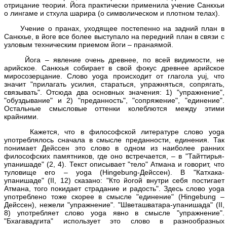
отрицание теории. Йога практически применила учение Санкхьи
о лингаме и стхула шарира (о символическом и плотном телах).
Учение о пранах, уходящее постепенно на задний план в
Санкхье, в йоге все более выступало на передний план в связи с
узловым техническим приемом йоги – пранаямой.
Йога – явление очень древнее, по всей видимости, не
арийское. Санкхья собирает в свой фокус древнее арийское
миросозерцание. Слово yoga происходит от глагола yuj, что
значит "прилагать усилия, стараться, упражняться, сопрягать,
связывать". Отсюда два основных значения: 1) "упражнение",
"обуздывание" и 2) "преданность", "сопряжение", "единение".
Остальные смысловые оттенки колеблются между этими
крайними.
Кажется, что в философской литературе слово yoga
употреблялось сначала в смысле преданности, единения. Так
понимает Дейссен это слово в одном из наиболее ранних
философских памятников, где оно встречается, – в "Тайттирья-
упанишаде" (2, 4). Текст описывает "тело" Атмана и говорит, что
туловище его – yoga (Hingebung-Дейссен). В "Катхака-
упанишаде" (II, 12) сказано: "Кто йогой внутри себя постигает
Атмана, того покидает страдание и радость". Здесь слово yoga
употреблено тоже скорее в смысле "единение" (Hingebung –
Дейссен), нежели "упражнение". "Шветашватара-упанишада" (II,
8) употребляет слово yoga явно в смысле "упражнение".
"Бхагавадгита" использует это слово в разнообразных