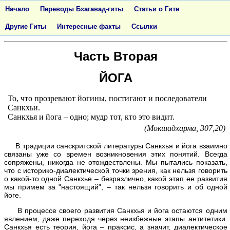
Начало
Переводы Бхагавад-гиты
Статьи о Гите
Другие Гиты
Интересные факты
Ссылки
<<
>>
ОГЛАВЛЕHИЕ
Часть Вторая
ЙОГА
То, что прозревают йогины, постигают и последователи
Санкхьи.
Санкхья и йога – одно; мудр тот, кто это видит.
(Мокшадхарма, 307,20)
В традиции санскритской литературы Санкхья и йога взаимно
связаны уже со времен возникновения этих понятий. Всегда
сопряжены, никогда не отождествлены. Мы пытались показать,
что с историко-диалектической точки зрения, как нельзя говорить
о какой-то одной Санкхье – безразлично, какой этап ее развития
мы примем за "настоящий", – так нельзя говорить и об одной
йоге.
В процессе своего развития Санкхья и йога остаются одним
явлением, даже переходя через неизбежные этапы антитетики.
Санкхья есть теория, йога – праксис, а значит, диалектическое