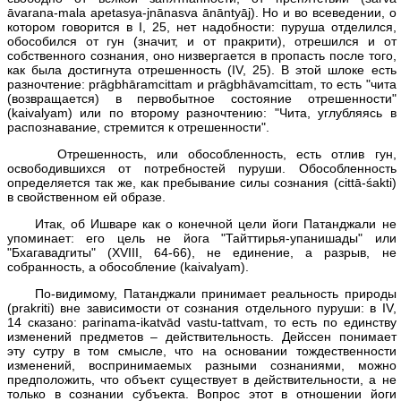
āvarana-mala apetasya-jnānasva ānāntyāj). Но и во всеведении, о
котором говорится в I, 25, нет надобности: пуруша отделился,
обособился от гун (значит, и от пракрити), отрешился и от
собственного сознания, оно низвергается в пропасть после того,
как была достигнута отрешенность (IV, 25). В этой шлоке есть
разночтение: prāgbhāramcittam и prāgbhāvamcittam, то есть "чита
(возвращается) в первобытное состояние отрешенности"
(kaivalyam) или по второму разночтению: "Чита, углубляясь в
распознавание, стремится к отрешенности".
Отрешенность, или обособленность, есть отлив гун,
освободившихся от потребностей пуруши. Обособленность
определяется так же, как пребывание силы сознания (cittā-śakti)
в свойственном ей образе.
Итак, об Ишваре как о конечной цели йоги Патанджали не
упоминает: его цель не йога "Тайттирья-упанишады" или
"Бхагавадгиты" (XVIII, 64-66), не единение, а разрыв, не
собранность, а обособление (kaivalyam).
По-видимому, Патанджали принимает реальность природы
(prakriti) вне зависимости от сознания отдельного пуруши: в IV,
14 сказано: parinama-ikatvād vastu-tattvam, то есть по единству
изменений предметов – действительность. Дейссен понимает
эту сутру в том смысле, что на основании тождественности
изменений, воспринимаемых разными сознаниями, можно
предположить, что объект существует в действительности, а не
только в сознании субъекта. Вопрос этот в отношении йоги