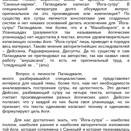
"Санкхья-карики", Патанджали написал "Йога-сутру". В
специальной литературе долго обсуждался вопрос:
оригинальное ли это произведение или компиляция? По
существу все сутры являются конспектами уже созданных
систем и нет никаких оснований делать исключение для "Йога-
сутры" Патанджали, тем более, что и в "Махабхарате", и в
Упанишадах (разумеются так называемые йогические
упанишады) нет недостатка в текстах, вполне удовлетворительно
излагающих основы йоги. "Йога-сутра" лишь приводит в порядок
весь материал. Таково мнение авторитетнейших исследователей
– Дейссена, Радхакришнана, Дасгупты. Да по существу и сам
Патанджали не претендовал на авторство, так как назвал свою
работу "анушасана", то есть не оригинальный труд, а
"следующий за ..." (anu).
Вопрос о личности Патанджали,
много разбиравшийся специалистами, не представляет
интереса для нашей темы; более того, нам нет необходимости
анализировать построение сутры, ее целостность. Это делает
Дейссен, разбивающий сутру на четыре текста, которые он
считает произведениями разных йогических школ. Дейссен
полагает, что у каждой из них была своя упанишада, но он
признает, что тексты одинаково излагают технику и одинаково
формулируют цель йоги.
Для нас достаточно знать, что "Йога-сутра" – наиболее
полное, наиболее раннее и наиболее авторитетное изложение
той йоги, которая сопряжена с Санкхьёй и которая признавалась