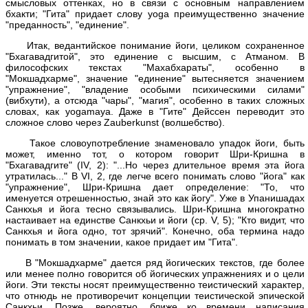
смысловых оттенках, но в связи с основным направлением
бхакти; "Гита" придает слову yoga преимущественно значение
"преданность", "единение".
Итак, ведантийское понимание йоги, целиком сохраненное
"Бхагавадгитой", это единение с высшим, с Атманом. В
философских текстах "Махабхараты", особенно в
"Мокшадхарме", значение "единение" вытесняется значением
"упражнение", "владение особыми психическими силами"
(вибхути), а отсюда "чары", "магия", особенно в таких сложных
словах, как yogamaya. Даже в "Гите" Дейссен переводит это
сложное слово через Zauberkunst (волшебство).
Такое словоупотребление знаменовало упадок йоги, быть
может, именно тот, о котором говорит Шри-Кришна в
"Бхагавадгите" (IV, 2): "...Но через длительное время эта йога
утратилась..." В VI, 2, где легче всего понимать слово "йога" как
"упражнение", Шри-Кришна дает определение: "То, что
именуется отрешенностью, знай это как йогу". Уже в Упанишадах
Санкхья и йога тесно связывались. Шри-Кришна многократно
настаивает на единстве Санкхьи и йоги (ср. V, 5); "Кто видит, что
Санкхья и йога одно, тот зрячий". Конечно, оба термина надо
понимать в том значении, какое придает им "Гита".
В "Мокшадхарме" дается ряд йогических текстов, где более
или менее полно говорится об йогических упражнениях и о цели
йоги. Эти тексты носят преимущественно теистический характер,
что отнюдь не противоречит концепции теистической эпической
Санкхьи. Позже, вероятно, ближе ко времени написания