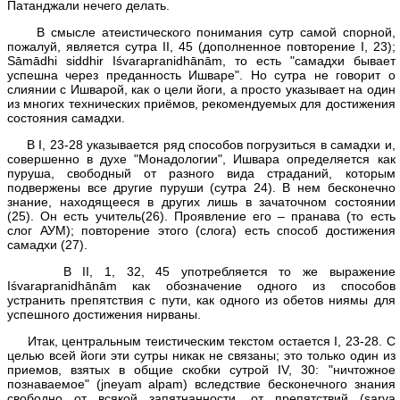
Патанджали нечего делать.
В смысле атеистического понимания сутр самой спорной,
пожалуй, является сутра II, 45 (дополненное повторение I, 23);
Sāmādhi siddhir Iśvarapranidhānām, то есть "самадхи бывает
успешна через преданность Ишваре". Но сутра не говорит о
слиянии с Ишварой, как о цели йоги, а просто указывает на один
из многих технических приёмов, рекомендуемых для достижения
состояния самадхи.
В I, 23-28 указывается ряд способов погрузиться в самадхи и,
совершенно в духе "Монадологии", Ишвара определяется как
пуруша, свободный от разного вида страданий, которым
подвержены все другие пуруши (сутра 24). В нем бесконечно
знание, находящееся в других лишь в зачаточном состоянии
(25). Он есть учитель(26). Проявление его – пранава (то есть
слог АУМ); повторение этого (слога) есть способ достижения
самадхи (27).
В II, 1, 32, 45 употребляется то же выражение
Iśvarapranidhānām как обозначение одного из способов
устранить препятствия с пути, как одного из обетов ниямы для
успешного достижения нирваны.
Итак, центральным теистическим текстом остается I, 23-28. С
целью всей йоги эти сутры никак не связаны; это только один из
приемов, взятых в общие скобки сутрой IV, 30: "ничтожное
познаваемое" (jneyam alpam) вследствие бесконечного знания
свободно от всякой запятнанности, от препятствий (sarva