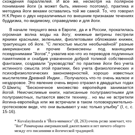
схождения параллелей. И все же, несмотря на полярное
понимание йоги (а может быть, именно поэтому), практика и
методика йоги веками оставались той же самой. То, что говорил
Н.К.Рерих о двух неразличимых по внешним признакам течениях
буддизма, по-видимому, справедливо и для йоги.
В начале текущего века в Европе, да и в России, прокатилась
огромная волна моды на йогу; книжные витрины пестрели
яркими красными, зелеными, фиолетовыми обложками книжек,
трактующих об йоге. "С легкостью мысли необычайной" разные
американские и прочие бизнесмены под манящими
псевдонимами "йогов",* ухватив кое-что из переводов подлинных
памятников и снабдив ухваченное доброй толикой собственной
фантазии, создавали "руководства" по практике йоги без учета
истинного смысла этой практики, без учета физиологических и
психофизиологических закономерностей, хорошо известных
мыслителям Древней Индии... Получалось что-то очень жалкое и
нездоровое. Это явление очень верно отразил в двадцатых годах
О.Шмитц: "Бесконечное множество европейцев занимается
йогой. Неисчислимые книги, написанные полуграмотными для
полуграмотных, пытаются ввести технику... но мы не встретили
йогина-европейца или же встречали в таком головокружительно-
гротесковом виде, что они вызывают у нас только улыбку" (I, с, с.
15-16).
* Kuvalayānanda в "Йога-мимансе" (II, 263) очень резко замечает, что
"йог" Рамачарака американский джентльмен и нет ничего общего
между его писаниями и йогической традицией.